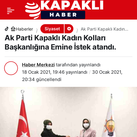
Ak Parti Kapaklı Kadın Kolları Başkanlığına Emine
+
-
0
PAYLAŞ
İstek atandı.
Siyaset
Haberler
Ak Parti Kapaklı Kadın
Kolları Başkanlığına
Ak Parti Kapaklı Kadın Kolları
Emine İstek atandı.
Başkanlığına Emine İstek atandı.
Haber Merkezi
tarafından yayınlandı
18 Ocak 2021, 19:46
yayınlandı
30 Ocak 2021,
20:34
güncellendi