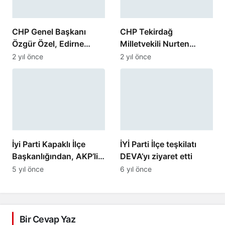
CHP Genel Başkanı
CHP Tekirdağ
Özgür Özel, Edirne
Milletvekili Nurten
Milletvekili Ediz Ün’ün
Yontar’dan Gaziler Günü
2 yıl önce
2 yıl önce
İstifasını İstedi
Mesajı
İyi Parti Kapaklı İlçe
İYİ Parti İlçe teşkilatı
Başkanlığından, AKP’li
DEVA’yı ziyaret etti
Cahit Özkan’a suç
5 yıl önce
6 yıl önce
duyurusu
Bir Cevap Yaz