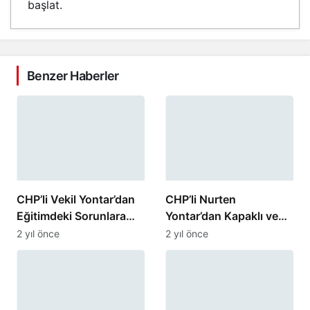
başlat.
Benzer Haberler
CHP’li Vekil Yontar’dan
CHP’li Nurten
Eğitimdeki Sorunlara
Yontar’dan Kapaklı ve
Sert Eleştiriler
Çorlu’da Yoğun Ziyaret
2 yıl önce
2 yıl önce
Programı