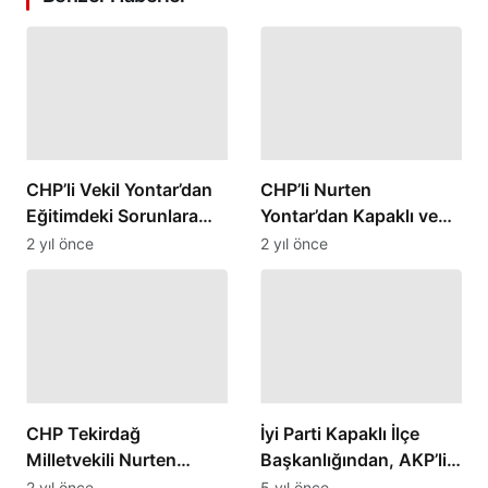
CHP’li Vekil Yontar’dan
CHP’li Nurten
Eğitimdeki Sorunlara
Yontar’dan Kapaklı ve
Sert Eleştiriler
Çorlu’da Yoğun Ziyaret
2 yıl önce
2 yıl önce
Programı
CHP Tekirdağ
İyi Parti Kapaklı İlçe
Milletvekili Nurten
Başkanlığından, AKP’li
Yontar’dan Gaziler Günü
Cahit Özkan’a suç
2 yıl önce
5 yıl önce