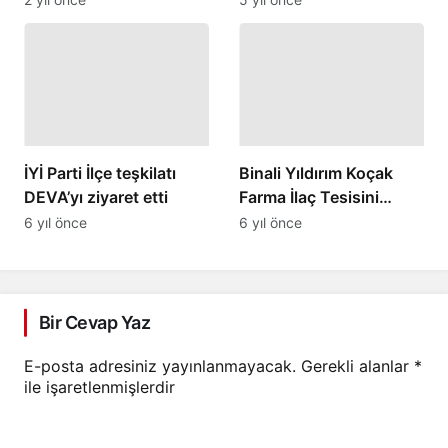
Mesajı
duyurusu
İYİ Parti İlçe teşkilatı
Binali Yıldırım Koçak
DEVA’yı ziyaret etti
Farma İlaç Tesisini
ziyaret etti.
6 yıl önce
6 yıl önce
Bir Cevap Yaz
E-posta adresiniz yayınlanmayacak.
Gerekli alanlar
*
ile işaretlenmişlerdir