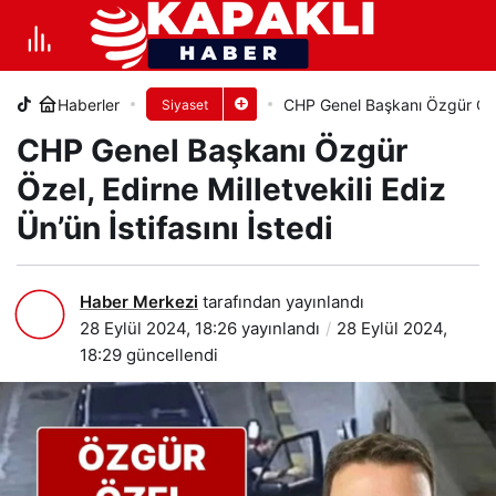
CHP Genel Başkanı Özgür Özel,
Edirne Milletvekili Ediz Ün’ün
Haberler
CHP Genel Başkanı Özgür Özel, 
Siyaset
+
-
0
PAYLAŞ
CHP Genel Başkanı Özgür
İstifasını İstedi
Özel, Edirne Milletvekili Ediz
Ün’ün İstifasını İstedi
Haber Merkezi
tarafından yayınlandı
28 Eylül 2024, 18:26
yayınlandı
28 Eylül 2024,
18:29
güncellendi