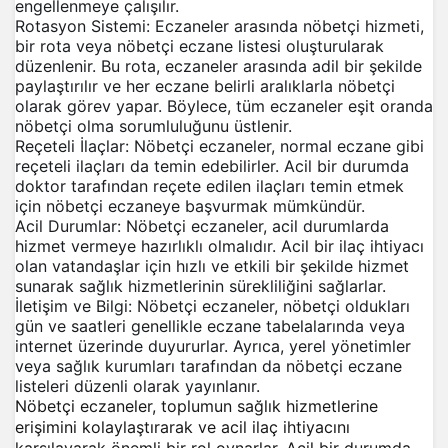
engellenmeye çalışılır.
Rotasyon Sistemi: Eczaneler arasında nöbetçi hizmeti,
bir rota veya nöbetçi eczane listesi oluşturularak
düzenlenir. Bu rota, eczaneler arasında adil bir şekilde
paylaştırılır ve her eczane belirli aralıklarla nöbetçi
olarak görev yapar. Böylece, tüm eczaneler eşit oranda
nöbetçi olma sorumluluğunu üstlenir.
Reçeteli İlaçlar: Nöbetçi eczaneler, normal eczane gibi
reçeteli ilaçları da temin edebilirler. Acil bir durumda
doktor tarafından reçete edilen ilaçları temin etmek
için nöbetçi eczaneye başvurmak mümkündür.
Acil Durumlar: Nöbetçi eczaneler, acil durumlarda
hizmet vermeye hazırlıklı olmalıdır. Acil bir ilaç ihtiyacı
olan vatandaşlar için hızlı ve etkili bir şekilde hizmet
sunarak sağlık hizmetlerinin sürekliliğini sağlarlar.
İletişim ve Bilgi: Nöbetçi eczaneler, nöbetçi oldukları
gün ve saatleri genellikle eczane tabelalarında veya
internet üzerinde duyururlar. Ayrıca, yerel yönetimler
veya sağlık kurumları tarafından da nöbetçi eczane
listeleri düzenli olarak yayınlanır.
Nöbetçi eczaneler, toplumun sağlık hizmetlerine
erişimini kolaylaştırarak ve acil ilaç ihtiyacını