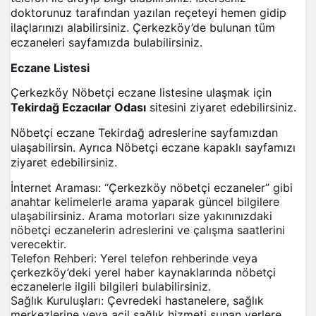
doktorunuz tarafından yazılan reçeteyi hemen gidip
ilaçlarınızı alabilirsiniz. Çerkezköy’de bulunan tüm
eczaneleri sayfamızda bulabilirsiniz.
Eczane Listesi
Çerkezköy Nöbetçi eczane listesine ulaşmak için
Tekirdağ Eczacılar Odası
sitesini ziyaret edebilirsiniz.
Nöbetçi eczane Tekirdağ adreslerine sayfamızdan
ulaşabilirsin. Ayrıca
Nöbetçi eczane kapaklı
sayfamızı
ziyaret edebilirsiniz.
İnternet Araması: “
Çerkezköy nöbetçi eczaneler
” gibi
anahtar kelimelerle arama yaparak güncel bilgilere
ulaşabilirsiniz. Arama motorları size yakınınızdaki
nöbetçi eczanelerin adreslerini ve çalışma saatlerini
verecektir.
Telefon Rehberi: Yerel telefon rehberinde veya
çerkezköy’deki yerel haber kaynaklarında nöbetçi
eczanelerle ilgili bilgileri bulabilirsiniz.
Sağlık Kuruluşları: Çevredeki hastanelere, sağlık
merkezlerine veya acil sağlık hizmeti sunan yerlere