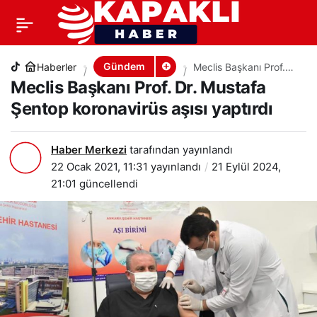
Meclis Başkanı Prof. Dr. Mustafa Şentop
+
-
0
PAYLAŞ
koronavirüs aşısı yaptırdı
Gündem
Haberler
Meclis Başkanı Prof.
Dr. Mustafa Şentop
Meclis Başkanı Prof. Dr. Mustafa
koronavirüs aşısı
yaptırdı
Şentop koronavirüs aşısı yaptırdı
Haber Merkezi
tarafından yayınlandı
22 Ocak 2021, 11:31
yayınlandı
21 Eylül 2024,
21:01
güncellendi