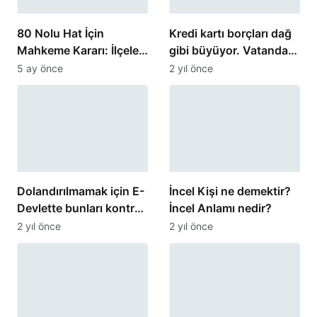
80 Nolu Hat İçin
Kredi kartı borçları dağ
Mahkeme Kararı: İlçeler
gibi büyüyor. Vatandaş
Arası Seferler 27
zor durumda
5 ay önce
2 yıl önce
Şubat’ta Sona Eriyor
Dolandırılmamak için E-
İncel Kişi ne demektir?
Devlette bunları kontrol
İncel Anlamı nedir?
edin.
2 yıl önce
2 yıl önce