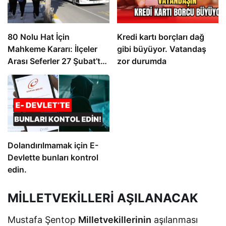
80 Nolu Hat İçin
Kredi kartı borçları dağ
Mahkeme Kararı: İlçeler
gibi büyüyor. Vatandaş
Arası Seferler 27 Şubat’ta
zor durumda
Sona Eriyor
Dolandırılmamak için E-
Devlette bunları kontrol
edin.
MİLLETVEKİLLERİ AŞILANACAK
Mustafa Şentop
Milletvekillerinin
aşılanması