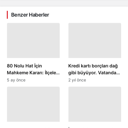
Benzer Haberler
80 Nolu Hat İçin
Kredi kartı borçları dağ
Mahkeme Kararı: İlçeler
gibi büyüyor. Vatandaş
Arası Seferler 27
zor durumda
5 ay önce
2 yıl önce
Şubat’ta Sona Eriyor