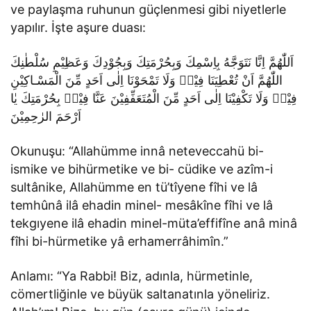
ve paylaşma ruhunun güçlenmesi gibi niyetlerle
yapılır. İşte aşure duası:
اَللّٰهُمَّ اِنَّا نَتَوَجَّهُ بِاِسْمِكَ وَبِحُرْمَتِكَ وَبِجُوْدِكَ وَعَظِيْمِ سُلْطٰنِكَ
اللّٰهُمَّ اَنْ تُعْطِيَنَا فِيْهٖ وَلَا تَمْحَوْنَا اِلٰى اَحَدٍ مِّنَ الْمَسْـاكِيْنِ
فِيْهٖ وَلَا تَكْفِيْنَا اِلٰى اَحَدٍ مِّنَ الْمُتَعَفِّفِيْنَ عَنَّا فِيْهٖ بِحُرْمَتِكَ يٰا
اَرْحَمَ الرٰحِمِيْنَ
Okunuşu: “Allahümme innâ neteveccahü bi-
ismike ve bihürmetike ve bi- cüdike ve azîm-i
sultânike, Allahümme en tü’tîyene fîhi ve lâ
temhûnâ ilâ ehadin minel- mesâkîne fîhi ve lâ
tekgıyene ilâ ehadin minel-müta’effifîne anâ minâ
fîhi bi-hürmetike yâ erhamerrâhimîn.”
Anlamı: “Ya Rabbi! Biz, adınla, hürmetinle,
cömertliğinle ve büyük saltanatınla yöneliriz.