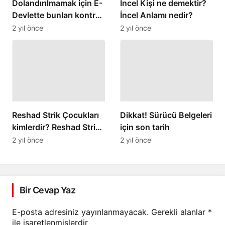
Dolandırılmamak için E-
İncel Kişi ne demektir?
Devlette bunları kontrol
İncel Anlamı nedir?
edin.
2 yıl önce
2 yıl önce
Reshad Strik Çocukları
Dikkat! Sürücü Belgeleri
kimlerdir? Reshad Strik
için son tarih
Boşandı mı?
2 yıl önce
2 yıl önce
Bir Cevap Yaz
E-posta adresiniz yayınlanmayacak.
Gerekli alanlar
*
ile işaretlenmişlerdir