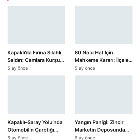
Kapaklı’da Fırına Silahlı
80 Nolu Hat İçin
Saldırı: Camlara Kurşun
Mahkeme Kararı: İlçeler
İsabet Etti
Arası Seferler 27
5 ay önce
5 ay önce
Şubat’ta Sona Eriyor
Kapaklı–Saray Yolu’nda
Yangın Paniği: Zincir
Otomobilin Çarptığı
Marketin Deposunda
Kadın Yaralandı
Korku Dolu Anlar
5 ay önce
6 ay önce