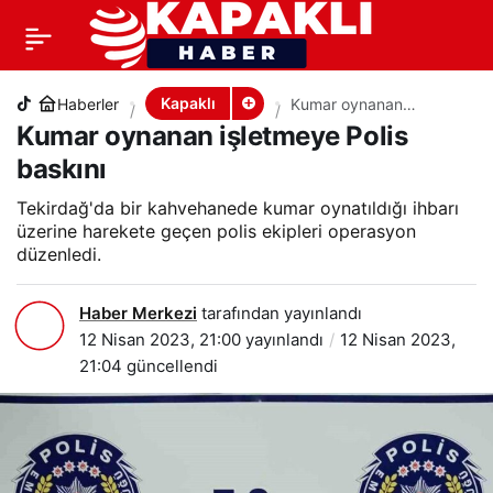
Kumar oynanan işletmeye Polis baskını
+
-
0
PAYLAŞ
Kapaklı
Haberler
Kumar oynanan
işletmeye Polis baskını
Kumar oynanan işletmeye Polis
baskını
Tekirdağ'da bir kahvehanede kumar oynatıldığı ihbarı
üzerine harekete geçen polis ekipleri operasyon
düzenledi.
Haber Merkezi
tarafından yayınlandı
12 Nisan 2023, 21:00
yayınlandı
12 Nisan 2023,
21:04
güncellendi