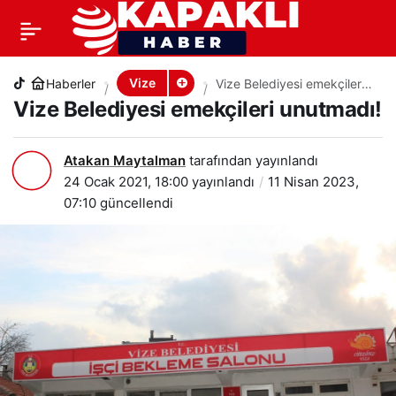
Vize Belediyesi emekçileri unutmadı!
+
-
0
PAYLAŞ
Vize
Haberler
Vize Belediyesi emekçileri
unutmadı!
Vize Belediyesi emekçileri unutmadı!
Atakan Maytalman
tarafından yayınlandı
24 Ocak 2021, 18:00
yayınlandı
11 Nisan 2023,
07:10
güncellendi