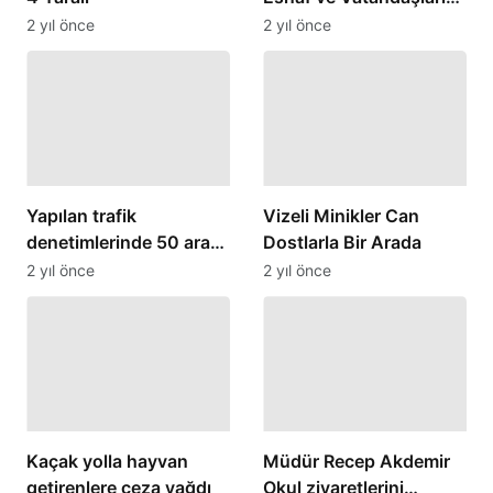
Buluştu
2 yıl önce
2 yıl önce
Yapılan trafik
Vizeli Minikler Can
denetimlerinde 50 araç
Dostlarla Bir Arada
men edildi.
2 yıl önce
2 yıl önce
Kaçak yolla hayvan
Müdür Recep Akdemir
getirenlere ceza yağdı
Okul ziyaretlerini