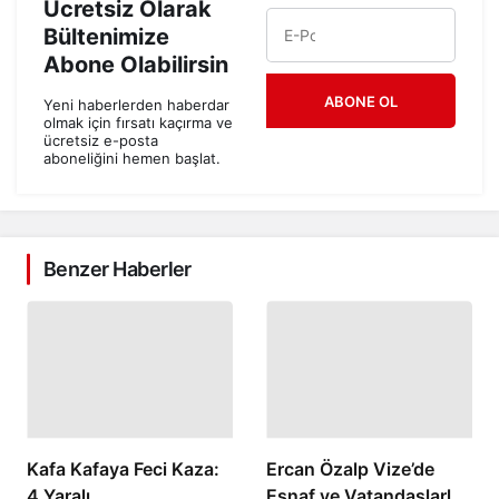
Ücretsiz Olarak
Bültenimize
Abone Olabilirsin
ABONE OL
Yeni haberlerden haberdar
olmak için fırsatı kaçırma ve
ücretsiz e-posta
aboneliğini hemen başlat.
Benzer Haberler
Kafa Kafaya Feci Kaza:
Ercan Özalp Vize’de
4 Yaralı
Esnaf ve Vatandaşlarla