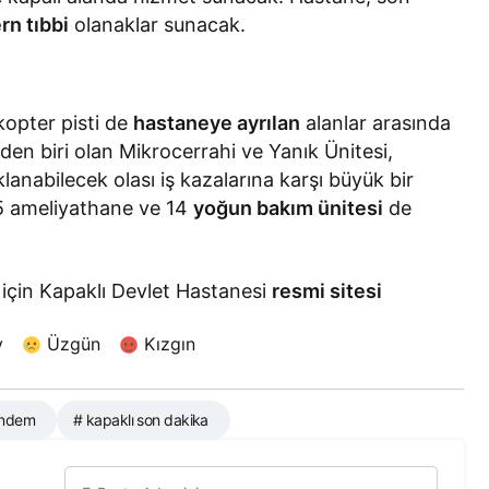
n tıbbi
olanaklar sunacak.
kopter pisti de
hastaneye ayrılan
alanlar arasında
den biri olan Mikrocerrahi ve Yanık Ünitesi,
lanabilecek olası iş kazalarına karşı büyük bir
 5 ameliyathane ve 14
yoğun bakım ünitesi
de
ı için Kapaklı Devlet Hastanesi
resmi sitesi
y
Üzgün
Kızgın
ündem
# kapaklı son dakika