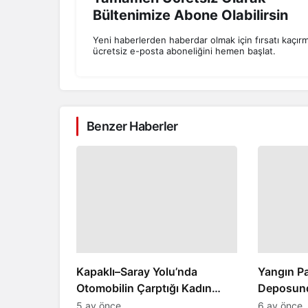
Bültenimize Abone Olabilirsin
Yeni haberlerden haberdar olmak için fırsatı kaçır
ücretsiz e-posta aboneliğini hemen başlat.
Benzer Haberler
Kapaklı–Saray Yolu’nda
Yangın Pa
Otomobilin Çarptığı Kadın
Deposund
Yaralandı
Yaşandı
5 ay önce
6 ay önce