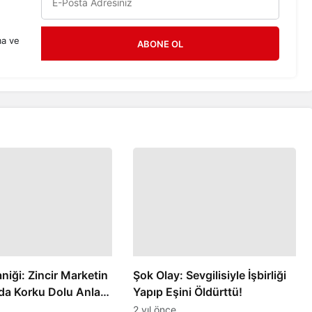
ma ve
ABONE OL
niği: Zincir Marketin
Şok Olay: Sevgilisiyle İşbirliği
a Korku Dolu Anlar
Yapıp Eşini Öldürttü!
2 yıl önce