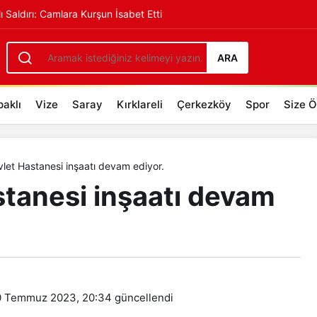
lı Saldırı: Camlara Kurşun İsabet Etti
evam ediyor.
+
-
ARA
aklı
Vize
Saray
Kırklareli
Çerkezköy
Spor
Size Ö
let Hastanesi inşaatı devam ediyor.
stanesi inşaatı devam
 Temmuz 2023, 20:34
güncellendi