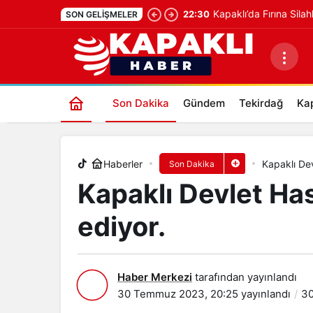
Kapaklı’da Fırına Silah
22:30
SON GELIŞMELER
Kapaklı Devlet Hastanesi inşaatı d
Son Dakika
Gündem
Tekirdağ
Kap
Haberler
Kapaklı Dev
Son Dakika
Kapaklı Devlet Ha
ediyor.
Haber Merkezi
tarafından yayınlandı
30 Temmuz 2023, 20:25
yayınlandı
30