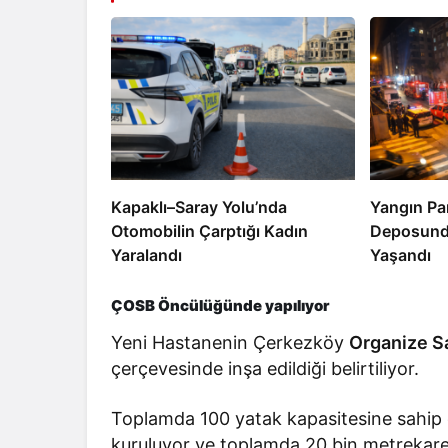
Kapaklı–Saray Yolu’nda
Yangın Pan
Otomobilin Çarptığı Kadın
Deposunda
Yaralandı
Yaşandı
ÇOSB Öncülüğünde yapılıyor
Yeni Hastanenin Çerkezköy
Organize S
çerçevesinde inşa edildiği belirtiliyor.
Toplamda 100 yatak kapasitesine sahip 
kuruluyor ve toplamda 20 bin metrekare