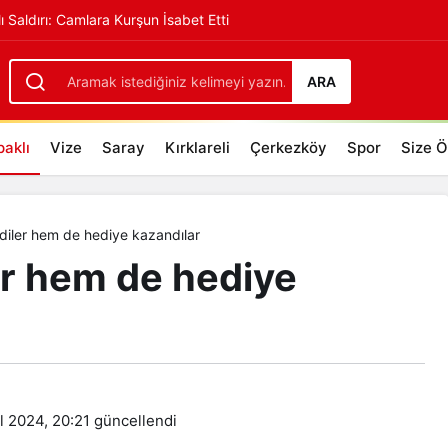
lı Saldırı: Camlara Kurşun İsabet Etti
kazandılar
+
-
ARA
aklı
Vize
Saray
Kırklareli
Çerkezköy
Spor
Size Ö
diler hem de hediye kazandılar
er hem de hediye
l 2024, 20:21
güncellendi