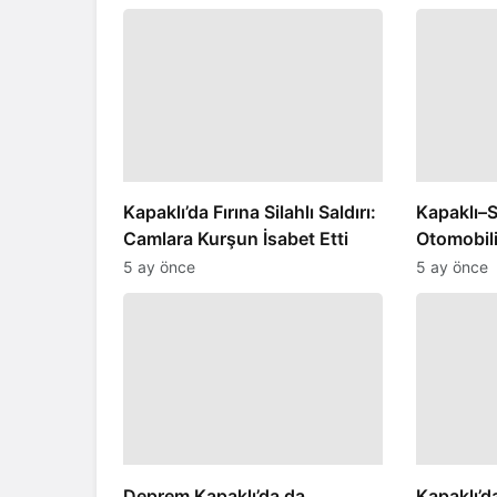
Kapaklı’da Fırına Silahlı Saldırı:
Kapaklı–S
Camlara Kurşun İsabet Etti
Otomobili
Yaralandı
5 ay önce
5 ay önce
Deprem Kapaklı’da da
Kapaklı’da