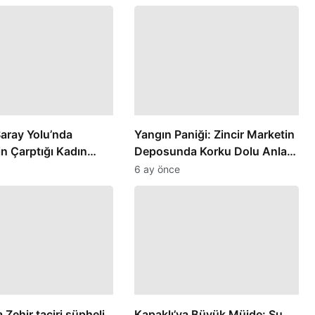
aray Yolu’nda
Yangın Paniği: Zincir Marketin
n Çarptığı Kadın
Deposunda Korku Dolu Anlar
Yaşandı
6 ay önce
 Zehir taciri şüpheli
Kapaklı’ya Büyük Müjde: Su