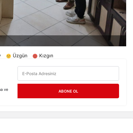
y
Üzgün
Kızgın
ma ve
ABONE OL