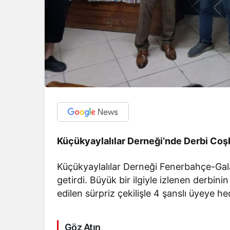
Küçükyaylalılar Derneği’nde Derbi Coşk
Küçükyaylalılar Derneği Fenerbahçe-Galat
getirdi. Büyük bir ilgiyle izlenen derbi
edilen sürpriz çekilişle 4 şanslı üyeye hed
Göz Atın