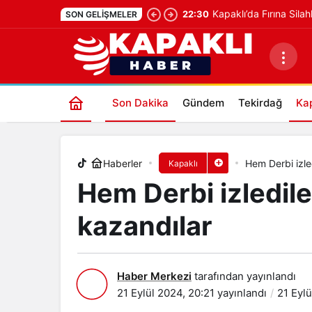
Kapaklı’da Fırına Silah
22:30
SON GELIŞMELER
Hem Derbi izlediler hem de hediye 
Son Dakika
Gündem
Tekirdağ
Kap
Haberler
Hem Derbi izle
Kapaklı
Hem Derbi izledil
kazandılar
Haber Merkezi
tarafından yayınlandı
21 Eylül 2024, 20:21
yayınlandı
21 Eylü