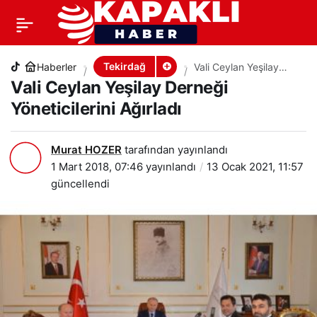
Vali Ceylan Yeşilay Derneği Yöneticilerini Ağırladı
+
-
0
PAYLAŞ
Tekirdağ
Haberler
Vali Ceylan Yeşilay
Derneği Yöneticilerini
Vali Ceylan Yeşilay Derneği
Ağırladı
Yöneticilerini Ağırladı
Murat HOZER
tarafından yayınlandı
1 Mart 2018, 07:46
yayınlandı
13 Ocak 2021, 11:57
güncellendi