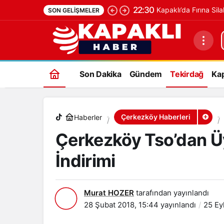
22:30
Kapaklı’da Fırına Sila
SON GELIŞMELER
Çerkezköy Tso’dan Üyelerine Umre Ziyar
Son Dakika
Gündem
Tekirdağ
Kap
Çerkezköy Haberleri
Haberler
Çerkezköy Tso’dan Üy
İndirimi
Murat HOZER
tarafından yayınlandı
28 Şubat 2018, 15:44
yayınlandı
25 Ey