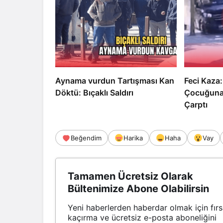
Aynama vurdun Tartışması Kan
Feci Kaza:
Döktü: Bıçaklı Saldırı
Çocuğuna 
Çarptı
Beğendim
Harika
Haha
Vay
Tamamen Ücretsiz Olarak
Bültenimize Abone Olabilirsin
Yeni haberlerden haberdar olmak için fırs
kaçırma ve ücretsiz e-posta aboneliğini