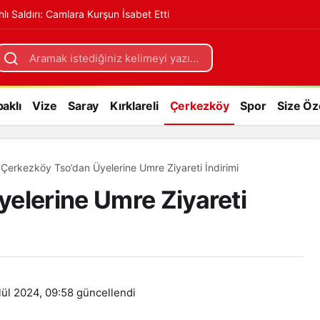
hlı Saldırı: Camlara Kurşun İsabet Etti
eti İndirimi
+
aklı
Vize
Saray
Kırklareli
Çerkezköy
Spor
Size Öz
Çerkezköy Tso’dan Üyelerine Umre Ziyareti İndirimi
elerine Umre Ziyareti
lül 2024, 09:58
güncellendi