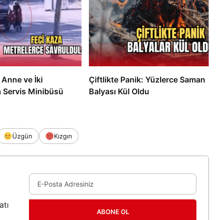
 Anne ve İki
Çiftlikte Panik: Yüzlerce Saman
Servis Minibüsü
Balyası Kül Oldu
Üzgün
Kızgın
atı
ABONE OL