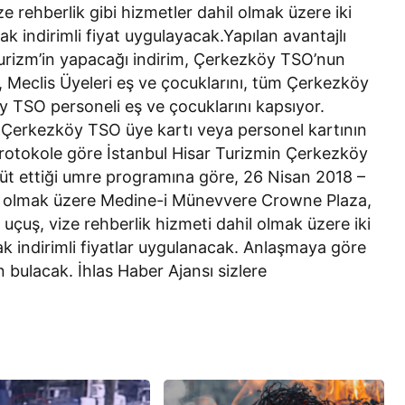
 rehberlik gibi hizmetler dahil olmak üzere iki
rak indirimli fiyat uygulayacak.Yapılan avantajlı
Turizm’in yapacağı indirim, Çerkezköy TSO’nun
, Meclis Üyeleri eş ve çocuklarını, tüm Çerkezköy
y TSO personeli eş ve çocuklarını kapsıyor.
, Çerkezköy TSO üye kartı veya personel kartının
atProtokole göre İstanbul Hisar Turizmin Çerkezköy
üt ettiği umre programına göre, 26 Nisan 2018 –
ün olmak üzere Medine-i Münevvere Crowne Plaza,
çuş, vize rehberlik hizmeti dahil olmak üzere iki
rak indirimli fiyatlar uygulanacak. Anlaşmaya göre
n bulacak. İhlas Haber Ajansı sizlere