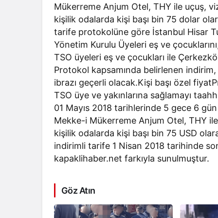
Mükerreme Anjum Otel, THY ile uçuş, vize
kişilik odalarda kişi başı bin 75 dolar ola
tarife protokolüne göre İstanbul Hisar 
Yönetim Kurulu Üyeleri eş ve çocuklarını
TSO üyeleri eş ve çocukları ile Çerkezkö
Protokol kapsamında belirlenen indirim
ibrazı geçerli olacak.Kişi başı özel fiy
TSO üye ve yakınlarına sağlamayı taahh
01 Mayıs 2018 tarihlerinde 5 gece 6 g
Mekke-i Mükerreme Anjum Otel, THY ile u
kişilik odalarda kişi başı bin 75 USD ola
indirimli tarife 1 Nisan 2018 tarihinde so
kapaklihaber.net farkıyla sunulmuştur.
Göz Atın