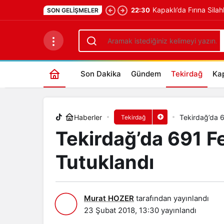
Kapaklı’da Fırına Silah
22:30
SON GELIŞMELER
Tekirdağ’da 691 Fetö Şüphelisi Tut
Son Dakika
Gündem
Tekirdağ
Kap
Haberler
Tekirdağ’da 6
Tekirdağ
Tekirdağ’da 691 F
Tutuklandı
Murat HOZER
tarafından yayınlandı
23 Şubat 2018, 13:30
yayınlandı