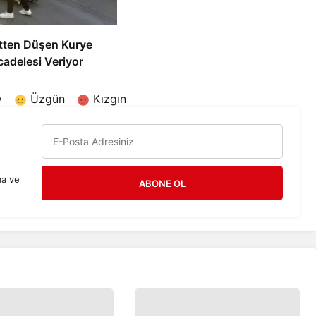
tten Düşen Kurye
adelesi Veriyor
y
Üzgün
Kızgın
ma ve
ABONE OL