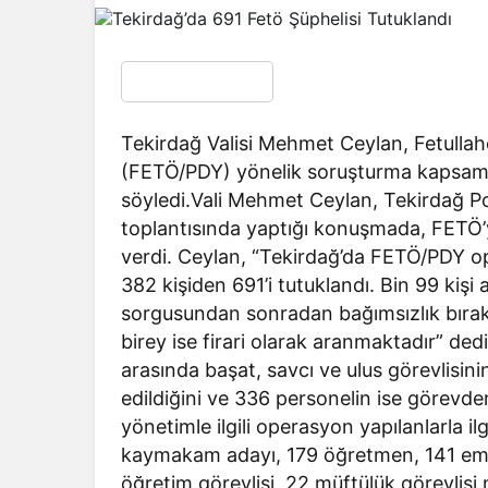
Tekirdağ Valisi Mehmet Ceylan, Fetullah
(FETÖ/PDY) yönelik soruşturma kapsamın
söyledi.Vali Mehmet Ceylan, Tekirdağ Po
toplantısında yaptığı konuşmada, FETÖ’
verdi. Ceylan, “Tekirdağ’da FETÖ/PDY op
382 kişiden 691’i tutuklandı. Bin 99 kişi a
sorgusundan sonradan bağımsızlık bırakıl
birey ise firari olarak aranmaktadır” d
arasında başat, savcı ve ulus görevlisin
edildiğini ve 336 personelin ise görevde
yönetimle ilgili operasyon yapılanlarla ilg
kaymakam adayı, 179 öğretmen, 141 emn
öğretim görevlisi, 22 müftülük görevlisi 