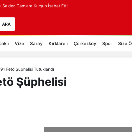
lı Saldırı: Camlara Kurşun İsabet Etti
uklandı
+
-
ARA
aklı
Vize
Saray
Kırklareli
Çerkezköy
Spor
Size Ö
91 Fetö Şüphelisi Tutuklandı
etö Şüphelisi