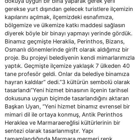
dokuya uygun bir bina yaparak gerek yerli
gerekse yurt dışından gelecek turistlere ilçemizin
kapılarını açılmak, ilçemizdeki esnafımıza,
bölgemize ve ülkemize katkı maddesi sağlasın
diyerek böyle bir binayı yapmayı yerinde gördük.
Binamız geçmişte Heraklia, Perinthos, Bizans,
Osmanlı dönemlerinde girift olarak aldığımız bir
proje. Bu projeyi belediyenin kendi mimarlarımızla
yaptık. Geçmişte ilçemize yaklaşık 7 ülkeden 40
tane profesör geldi. Onlar da belediye binamıza
hayran kaldılar” dedi.”3 kültürün sembolü olarak
tasarlandı”Yeni hizmet binasının ilçenin tarihsel
dokusuna uygun biçimde tasarlandığını aktaran
Başkan Uyan, “Yeni hizmet binamız evrensel bir
mimari dil ile ortaya konmuş, Antik Perinthos
Heraklea ve Marmaraereğlisi kültürlerinin bir
sentezi olarak tasarlanmıştır. Yapı
tamamlandığında Marmara mermeri renk