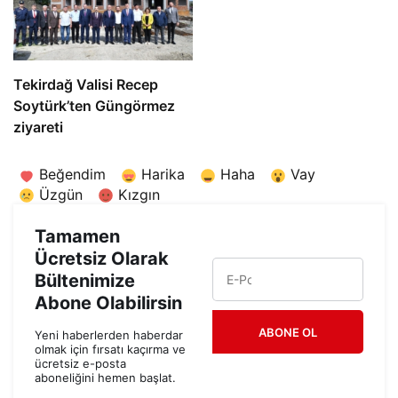
Tekirdağ Valisi Recep
Soytürk’ten Güngörmez
ziyareti
Beğendim
Harika
Haha
Vay
Üzgün
Kızgın
Tamamen
Ücretsiz Olarak
Bültenimize
Abone Olabilirsin
ABONE OL
Yeni haberlerden haberdar
olmak için fırsatı kaçırma ve
ücretsiz e-posta
aboneliğini hemen başlat.