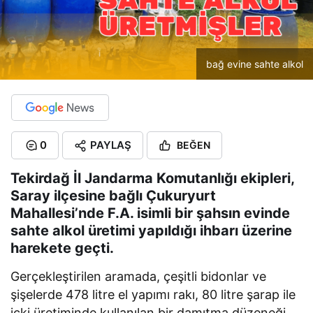
bağ evine sahte alkol
0
PAYLAŞ
BEĞEN
Tekirdağ İl Jandarma Komutanlığı ekipleri,
Saray ilçesine bağlı Çukuryurt
Mahallesi’nde F.A. isimli bir şahsın evinde
sahte alkol üretimi yapıldığı ihbarı üzerine
harekete geçti.
Gerçekleştirilen aramada, çeşitli bidonlar ve
şişelerde 478 litre el yapımı rakı, 80 litre şarap ile
içki üretiminde kullanılan bir damıtma düzeneği