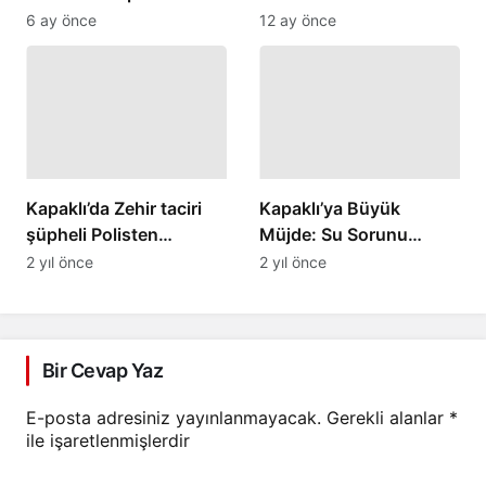
Korku Dolu Anlar
6 ay önce
12 ay önce
Yaşandı
Kapaklı’da Zehir taciri
Kapaklı’ya Büyük
şüpheli Polisten
Müjde: Su Sorunu
kaçamadı
Çözüme Kavuşuyor!
2 yıl önce
2 yıl önce
Bir Cevap Yaz
E-posta adresiniz yayınlanmayacak.
Gerekli alanlar
*
ile işaretlenmişlerdir