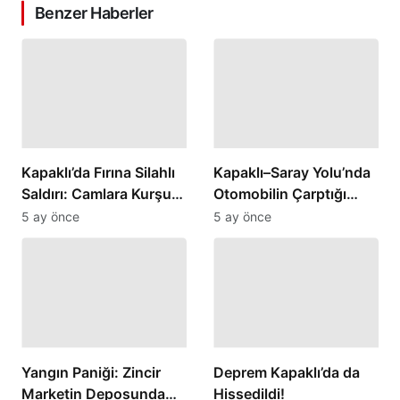
Benzer Haberler
Kapaklı’da Fırına Silahlı
Kapaklı–Saray Yolu’nda
Saldırı: Camlara Kurşun
Otomobilin Çarptığı
İsabet Etti
Kadın Yaralandı
5 ay önce
5 ay önce
Yangın Paniği: Zincir
Deprem Kapaklı’da da
Marketin Deposunda
Hissedildi!