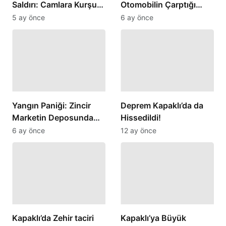
Saldırı: Camlara Kurşun
Otomobilin Çarptığı
İsabet Etti
Kadın Yaralandı
5 ay önce
6 ay önce
Yangın Paniği: Zincir
Deprem Kapaklı’da da
Marketin Deposunda
Hissedildi!
Korku Dolu Anlar
6 ay önce
12 ay önce
Yaşandı
Kapaklı’da Zehir taciri
Kapaklı’ya Büyük