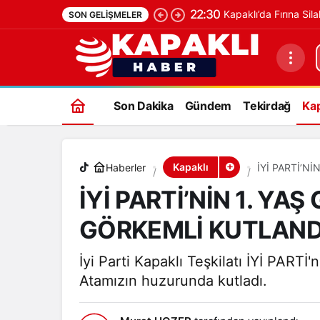
22:30
Kapaklı’da Fırına Sila
SON GELIŞMELER
İYİ PARTİ’NİN 1. YAŞ GÜNÜ KAPAKLI’D
Son Dakika
Gündem
Tekirdağ
Kap
Kapaklı
Haberler
İYİ PARTİ’N
İYİ PARTİ’NİN 1. YA
GÖRKEMLİ KUTLAND
İyi Parti Kapaklı Teşkilatı İYİ PARTİ
Atamızın huzurunda kutladı.