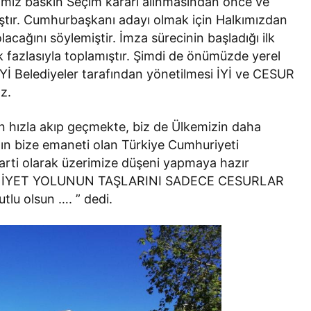
ımız baskın Seçim kararı alınmasından önce ve
ştır. Cumhurbaşkanı adayı olmak için Halkımızdan
lacağını söylemiştir. İmza sürecinin başladığı ilk
 fazlasıyla toplamıştır. Şimdi de önümüzde yerel
 İYİ Belediyeler tarafından yönetilmesi İYİ ve CESUR
ız.
an hızla akıp geçmekte, biz de Ülkemizin daha
zın bize emaneti olan Türkiye Cumhuriyeti
Parti olarak üzerimize düşeni yapmaya hazır
EDENİYET YOLUNUN TAŞLARINI SADECE CESURLAR
tlu olsun …. ” dedi.