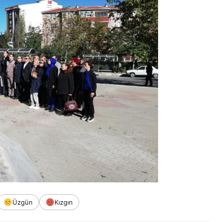
Üzgün
Kızgın