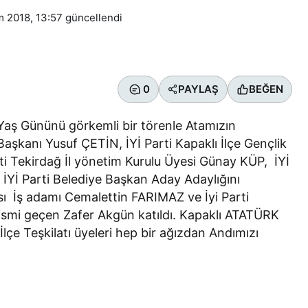
m 2018, 13:57
güncellendi
0
PAYLAŞ
BEĞEN
 1.Yaş Gününü görkemli bir törenle Atamızın
Başkanı Yusuf ÇETİN, İYİ Parti Kapaklı İlçe Gençlik
arti Tekirdağ İl yönetim Kurulu Üyesi Günay KÜP, İYİ
, İYİ Parti Belediye Başkan Aday Adaylığını
sı İş adamı Cemalettin FARIMAZ ve İyi Parti
ismi geçen Zafer Akgün katıldı. Kapaklı ATATÜRK
lçe Teşkilatı üyeleri hep bir ağızdan Andımızı