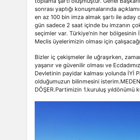
toplama şartı oluşmuştur. Genel Başkan
sonrası yaptığı konuşmalarında açıklamı
en az 100 bin imza almak şartı ile aday o
gün sadece 2 saat içinde bu imzanın çok
seçimler var. Türkiye’nin her bölgesinin
Meclis üyelerimizin olması için çalışacağ
Bizler iç çekişmeler ile uğraşırken, zam
yaşanır ve güvenilir olması ve Ecdadımı
Devletinin payidar kalması yolunda İYİ 
olduğumuzun bilinmesini isterim.M
DÖŞER.Partimizin 1.kuruluş yıldönümü ku