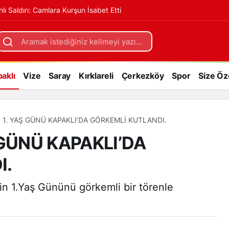
hlı Saldırı: Camlara Kurşun İsabet Etti
A GÖRKEMLİ KUTLANDI.
+
aklı
Vize
Saray
Kırklareli
Çerkezköy
Spor
Size Öz
İN 1. YAŞ GÜNÜ KAPAKLI’DA GÖRKEMLİ KUTLANDI.
Ş GÜNÜ KAPAKLI’DA
I.
'nin 1.Yaş Gününü görkemli bir törenle