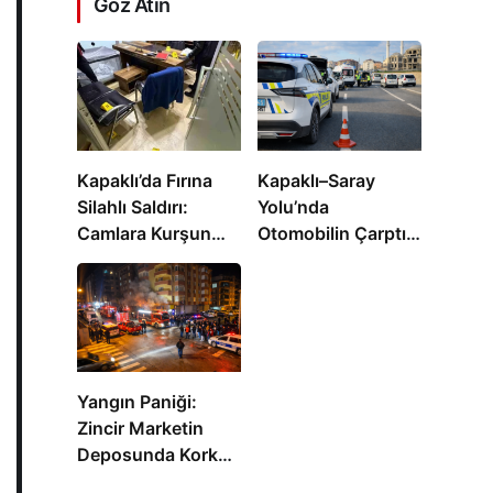
Göz Atın
Kapaklı’da Fırına
Kapaklı–Saray
Silahlı Saldırı:
Yolu’nda
Camlara Kurşun
Otomobilin Çarptığı
İsabet Etti
Kadın Yaralandı
Yangın Paniği:
Zincir Marketin
Deposunda Korku
Dolu Anlar Yaşandı