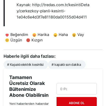
Kaynak: http://tredas.com.tr/kesintiDeta
y/cerkezkoy-planli-kesinti-
1e04c6e4d3f7e81180da00155d04d411
Beğendim
Harika
Haha
Vay
Üzgün
Kızgın
Haberle ilgili daha fazlası:
# Kapaklı elektrik kesintisi
# kapaklı son dakika
Tamamen
Ücretsiz Olarak
Bültenimize
Abone Olabilirsin
ABONE OL
Yeni haberlerden haberdar