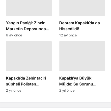
Yangın Paniği: Zincir
Deprem Kapaklı’da da
Marketin Deposunda
Hissedildi!
Korku Dolu Anlar
6 ay önce
12 ay önce
Yaşandı
Kapaklı’da Zehir taciri
Kapaklı’ya Büyük
şüpheli Polisten
Müjde: Su Sorunu
kaçamadı
Çözüme Kavuşuyor!
2 yıl önce
2 yıl önce