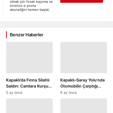
olmak için fırsatı kaçırma ve
ücretsiz e-posta
aboneliğini hemen başlat.
Benzer Haberler
Kapaklı’da Fırına Silahlı
Kapaklı–Saray Yolu’nda
Saldırı: Camlara Kurşun
Otomobilin Çarptığı
İsabet Etti
Kadın Yaralandı
5 ay önce
6 ay önce