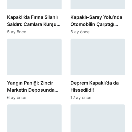
Kapaklı’da Fırına Silahlı
Kapaklı–Saray Yolu’nda
Saldırı: Camlara Kurşun
Otomobilin Çarptığı
İsabet Etti
Kadın Yaralandı
5 ay önce
6 ay önce
Yangın Paniği: Zincir
Deprem Kapaklı’da da
Marketin Deposunda
Hissedildi!
Korku Dolu Anlar
6 ay önce
12 ay önce
Yaşandı