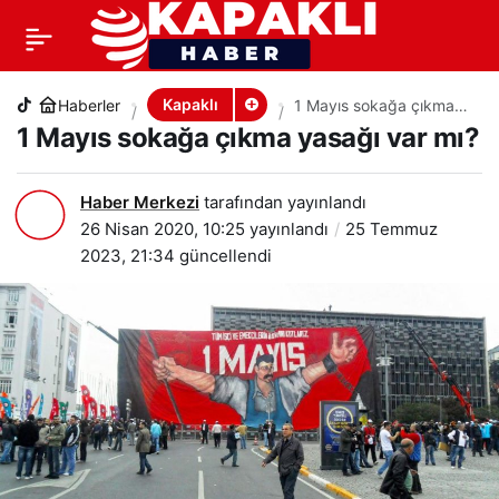
1 Mayıs sokağa çıkma yasağı var mı?
+
-
0
PAYLAŞ
Kapaklı
Haberler
1 Mayıs sokağa çıkma
yasağı var mı?
1 Mayıs sokağa çıkma yasağı var mı?
Haber Merkezi
tarafından yayınlandı
26 Nisan 2020, 10:25
yayınlandı
25 Temmuz
2023, 21:34
güncellendi