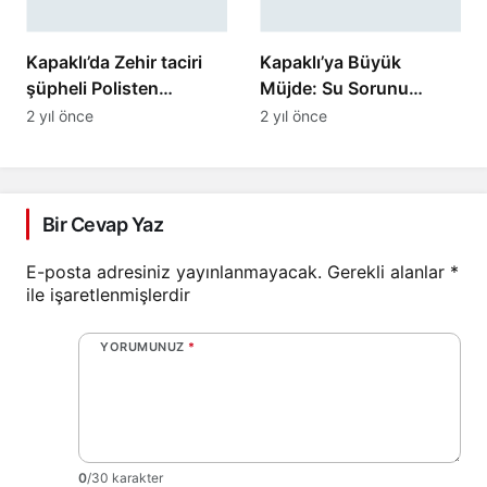
Kapaklı’da Zehir taciri
Kapaklı’ya Büyük
şüpheli Polisten
Müjde: Su Sorunu
kaçamadı
Çözüme Kavuşuyor!
2 yıl önce
2 yıl önce
Bir Cevap Yaz
E-posta adresiniz yayınlanmayacak.
Gerekli alanlar
*
ile işaretlenmişlerdir
YORUMUNUZ
*
0
/30 karakter