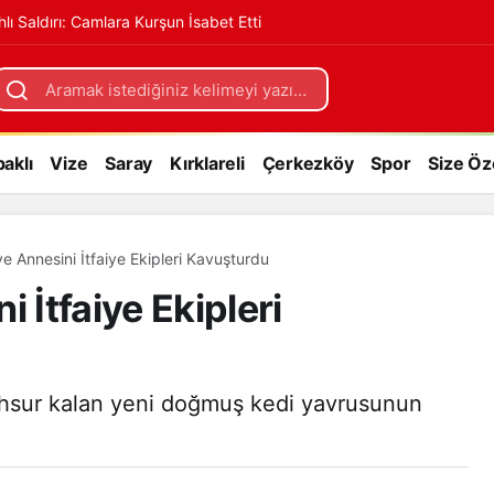
hlı Saldırı: Camlara Kurşun İsabet Etti
 Kavuşturdu
+
aklı
Vize
Saray
Kırklareli
Çerkezköy
Spor
Size Öz
e Annesini İtfaiye Ekipleri Kavuşturdu
 İtfaiye Ekipleri
ahsur kalan yeni doğmuş kedi yavrusunun