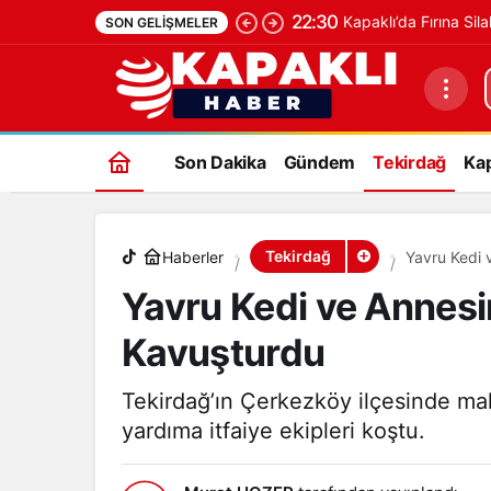
22:30
Kapaklı’da Fırına Sila
SON GELIŞMELER
Yavru Kedi ve Annesini İtfaiye Ekipleri
Son Dakika
Gündem
Tekirdağ
Kap
Tekirdağ
Haberler
Yavru Kedi v
Yavru Kedi ve Annesini
Kavuşturdu
Tekirdağ’ın Çerkezköy ilçesinde m
yardıma itfaiye ekipleri koştu.