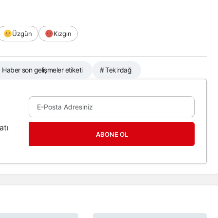
Üzgün
Kızgın
Haber son gelişmeler etiketi
# Tekirdağ
atı
ABONE OL