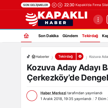
22:30
Kapaklı’da Fırına Sila
SON GELIŞMELER
Kozuva Aday Adayı Başvurusunu Yaptı.
Değişti.
Son Dakika
Gündem
Tekirdağ
Kap
Tekirdağ
Haberler
Kozuva Aday
Kozuva Aday Adayı B
Çerkezköy’de Dengele
Haber Merkezi
tarafından yayınlandı
1 Aralık 2018, 19:35
yayınlandı
7 Ekim 