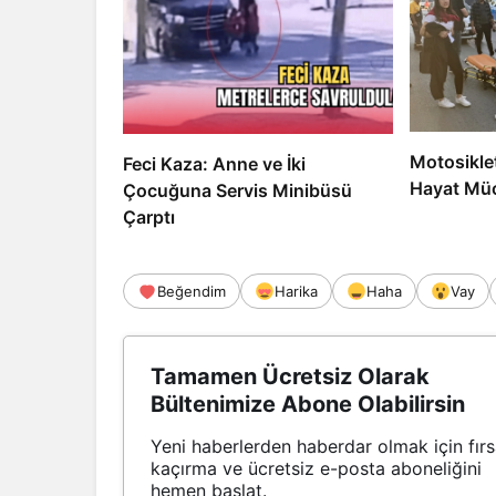
Motosikle
Feci Kaza: Anne ve İki
Hayat Müc
Çocuğuna Servis Minibüsü
Çarptı
Beğendim
Harika
Haha
Vay
Tamamen Ücretsiz Olarak
Bültenimize Abone Olabilirsin
Yeni haberlerden haberdar olmak için fırs
kaçırma ve ücretsiz e-posta aboneliğini
hemen başlat.