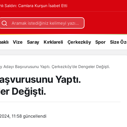
hlı Saldırı: Camlara Kurşun İsabet Etti
 Çerkezköy’de Dengeler
+
aklı
Vize
Saray
Kırklareli
Çerkezköy
Spor
Size Öz
 Adayı Başvurusunu Yaptı. Çerkezköy’de Dengeler Değişti.
aşvurusunu Yaptı.
r Değişti.
2024, 11:58
güncellendi