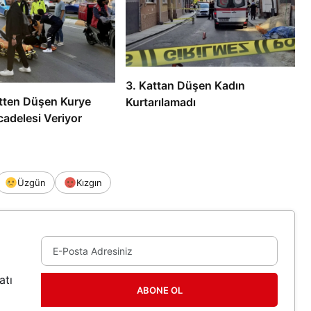
3. Kattan Düşen Kadın
tten Düşen Kurye
Kurtarılamadı
adelesi Veriyor
Üzgün
Kızgın
atı
ABONE OL