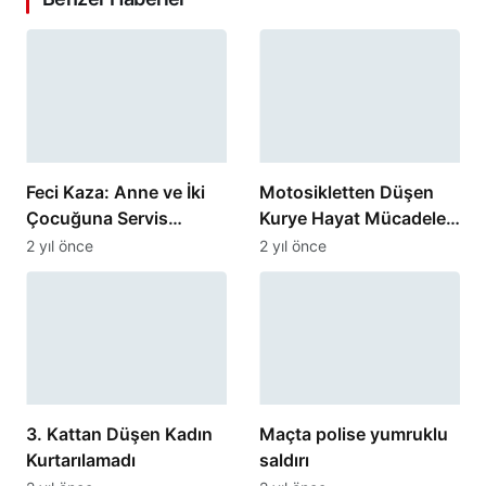
Feci Kaza: Anne ve İki
Motosikletten Düşen
Çocuğuna Servis
Kurye Hayat Mücadelesi
Minibüsü Çarptı
Veriyor
2 yıl önce
2 yıl önce
3. Kattan Düşen Kadın
Maçta polise yumruklu
Kurtarılamadı
saldırı