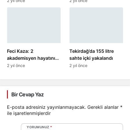
2 yıl önce
2 yıl önce
Feci Kaza: 2
Tekirdağ’da 155 litre
akademisyen hayatını
sahte içki yakalandı
kaybetti
2 yıl önce
2 yıl önce
Bir Cevap Yaz
E-posta adresiniz yayınlanmayacak.
Gerekli alanlar
*
ile işaretlenmişlerdir
YORUMUNUZ
*