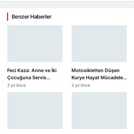
Benzer Haberler
Feci Kaza: Anne ve İki
Motosikletten Düşen
Çocuğuna Servis
Kurye Hayat Mücadelesi
Minibüsü Çarptı
Veriyor
2 yıl önce
2 yıl önce