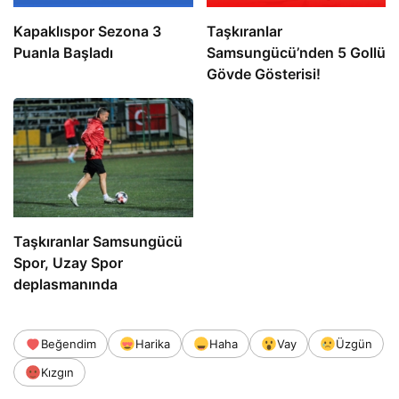
Kapaklıspor Sezona 3
Taşkıranlar
Puanla Başladı
Samsungücü’nden 5 Gollü
Gövde Gösterisi!
Taşkıranlar Samsungücü
Spor, Uzay Spor
deplasmanında
Beğendim
Harika
Haha
Vay
Üzgün
Kızgın