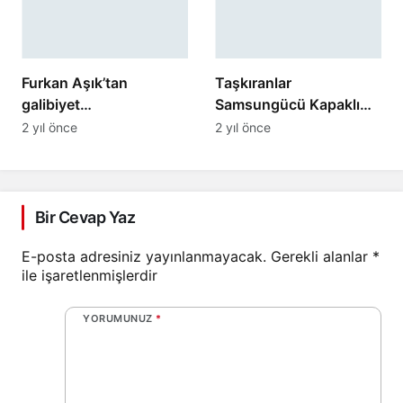
Furkan Aşık’tan
Taşkıranlar
galibiyet
Samsungücü Kapaklı
değerlendirmesi
Kartalsporu 3-0 mağlup
2 yıl önce
2 yıl önce
etti
Bir Cevap Yaz
E-posta adresiniz yayınlanmayacak.
Gerekli alanlar
*
ile işaretlenmişlerdir
YORUMUNUZ
*