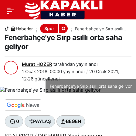
Fenerbahçe’ye Sırp asıllı orta saha geliyor
+
-
0
PAYLAŞ
Spor
Haberler
Fenerbahçe’ye Sırp asıllı
orta saha geliyor
Fenerbahçe’ye Sırp asıllı orta saha
geliyor
Murat HOZER
tarafından yayınlandı
1 Ocak 2018, 00:00
yayınlandı
20 Ocak 2021,
12:26
güncellendi
Fenerbahçe'ye Sırp asıllı orta saha geliyor
0
PAYLAŞ
BEĞEN
KRALSPOR / DIŞ HABER Yeni sezonun