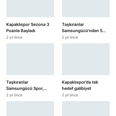
Kapaklıspor Sezona 3
Taşkıranlar
Puanla Başladı
Samsungücü’nden 5
Gollü Gövde Gösterisi!
2 yıl önce
2 yıl önce
Taşkıranlar
Kapaklıspor’da tek
Samsungücü Spor,
hedef galibiyet
Uzay Spor
2 yıl önce
2 yıl önce
deplasmanında