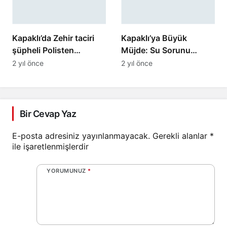
Kapaklı’da Zehir taciri
Kapaklı’ya Büyük
şüpheli Polisten
Müjde: Su Sorunu
kaçamadı
Çözüme Kavuşuyor!
2 yıl önce
2 yıl önce
Bir Cevap Yaz
E-posta adresiniz yayınlanmayacak.
Gerekli alanlar
*
ile işaretlenmişlerdir
YORUMUNUZ
*