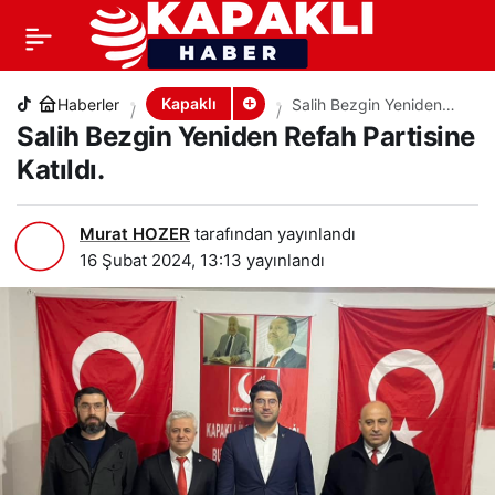
Salih Bezgin Yeniden Refah Partisine Katıldı.
+
-
0
PAYLAŞ
Kapaklı
Haberler
Salih Bezgin Yeniden
Refah Partisine Katıldı.
Salih Bezgin Yeniden Refah Partisine
Katıldı.
Murat HOZER
tarafından yayınlandı
16 Şubat 2024, 13:13
yayınlandı