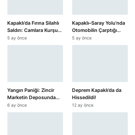
Kapaklı’da Fırına Silahlı
Kapaklı–Saray Yolu’nda
Saldırı: Camlara Kurşun
Otomobilin Çarptığı
İsabet Etti
Kadın Yaralandı
5 ay önce
5 ay önce
Yangın Paniği: Zincir
Deprem Kapaklı’da da
Marketin Deposunda
Hissedildi!
Korku Dolu Anlar
6 ay önce
12 ay önce
Yaşandı