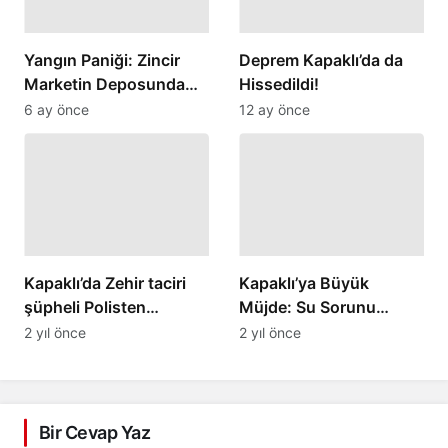
Yangın Paniği: Zincir
Deprem Kapaklı’da da
Marketin Deposunda
Hissedildi!
Korku Dolu Anlar
6 ay önce
12 ay önce
Yaşandı
Kapaklı’da Zehir taciri
Kapaklı’ya Büyük
şüpheli Polisten
Müjde: Su Sorunu
kaçamadı
Çözüme Kavuşuyor!
2 yıl önce
2 yıl önce
Bir Cevap Yaz