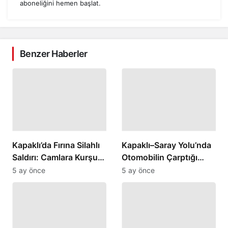
aboneliğini hemen başlat.
Benzer Haberler
Kapaklı’da Fırına Silahlı
Kapaklı–Saray Yolu’nda
Saldırı: Camlara Kurşun
Otomobilin Çarptığı
İsabet Etti
Kadın Yaralandı
5 ay önce
5 ay önce