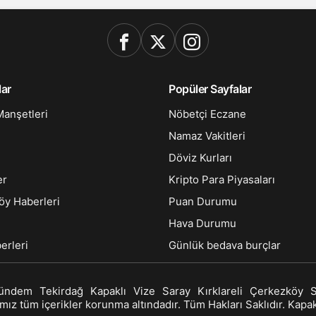
lar
Popüler Sayfalar
anşetleri
Nöbetçi Eczane
Namaz Vakitleri
e
Döviz Kurları
er
Kripto Para Piyasaları
öy Haberleri
Puan Durumu
Hava Durumu
erleri
Günlük bedava burçlar
ündem
Tekirdağ
Kapaklı
Vize
Saray
Kırklareli
Çerkezköy
ız tüm içerikler korunma altındadır. Tüm Hakları Saklıdır. Kapakl