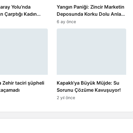
aray Yolu’nda
Yangın Paniği: Zincir Marketin
n Çarptığı Kadın
Deposunda Korku Dolu Anlar
Yaşandı
6 ay önce
 Zehir taciri şüpheli
Kapaklı’ya Büyük Müjde: Su
 kaçamadı
Sorunu Çözüme Kavuşuyor!
2 yıl önce