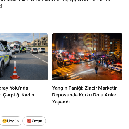
i.
aray Yolu’nda
Yangın Paniği: Zincir Marketin
n Çarptığı Kadın
Deposunda Korku Dolu Anlar
Yaşandı
Üzgün
Kızgın