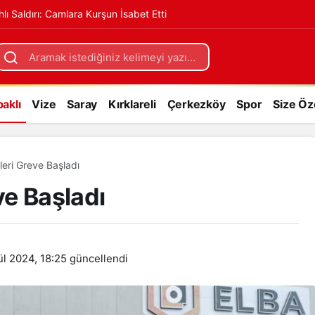
hlı Saldırı: Camlara Kurşun İsabet Etti
+
aklı
Vize
Saray
Kırklareli
Çerkezköy
Spor
Size Öz
leri Greve Başladı
ve Başladı
ül 2024, 18:25
güncellendi