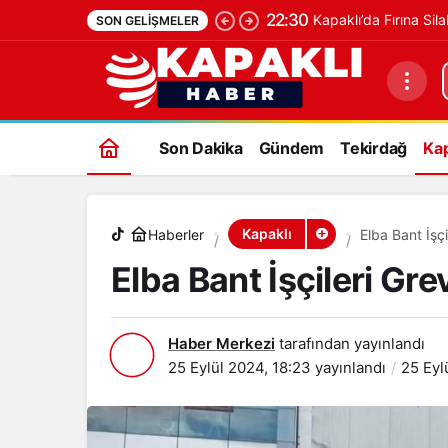
22:30
Kapaklı’da Fırına Sila
SON GELIŞMELER
Elba Bant İşçileri Greve Başladı
Son Dakika
Gündem
Tekirdağ
Kap
Kapaklı
Haberler
Elba Bant İşçi
Elba Bant İşçileri Gre
Haber Merkezi
tarafından yayınlandı
25 Eylül 2024, 18:23
yayınlandı
25 Eyl