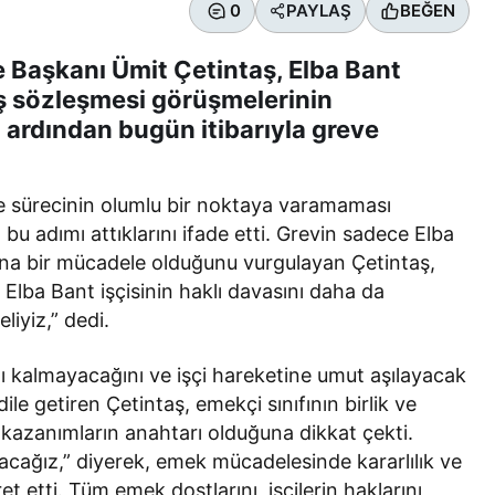
0
PAYLAŞ
BEĞEN
e Başkanı Ümit Çetintaş, Elba Bant
iş sözleşmesi görüşmelerinin
ardından bugün itibarıyla greve
e sürecinin olumlu bir noktaya varamaması
 bu adımı attıklarını ifade etti. Grevin sadece Elba
adına bir mücadele olduğunu vurgulayan Çetintaş,
 Elba Bant işçisinin haklı davasını daha da
liyiz,” dedi.
ırlı kalmayacağını ve işçi hareketine umut aşılayacak
ile getiren Çetintaş, emekçi sınıfının birlik ve
kazanımların anahtarı olduğuna dikkat çekti.
 olacağız,” diyerek, emek mücadelesinde kararlılık ve
 etti. Tüm emek dostlarını, işçilerin haklarını