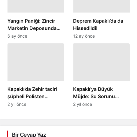
Yangın Paniği: Zincir
Deprem Kapaklı’da da
Marketin Deposunda
Hissedildi!
Korku Dolu Anlar
6 ay önce
12 ay önce
Yaşandı
Kapaklı’da Zehir taciri
Kapaklı’ya Büyük
şüpheli Polisten
Müjde: Su Sorunu
kaçamadı
Çözüme Kavuşuyor!
2 yıl önce
2 yıl önce
Bir Cevap Yaz