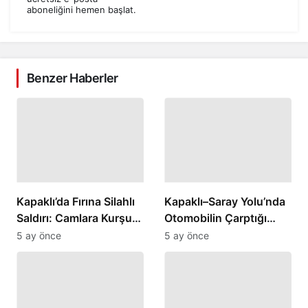
aboneliğini hemen başlat.
Benzer Haberler
Kapaklı’da Fırına Silahlı
Kapaklı–Saray Yolu’nda
Saldırı: Camlara Kurşun
Otomobilin Çarptığı
İsabet Etti
Kadın Yaralandı
5 ay önce
5 ay önce