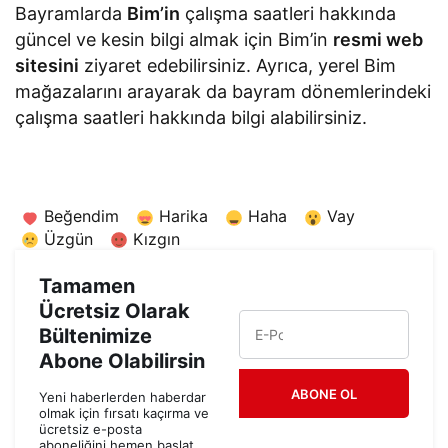
Bayramlarda
Bim’in
çalışma saatleri hakkında
güncel ve kesin bilgi almak için Bim’in
resmi web
sitesini
ziyaret edebilirsiniz. Ayrıca, yerel Bim
mağazalarını arayarak da bayram dönemlerindeki
çalışma saatleri hakkında bilgi alabilirsiniz.
Beğendim
Harika
Haha
Vay
Üzgün
Kızgın
Tamamen
Ücretsiz Olarak
Bültenimize
Abone Olabilirsin
ABONE OL
Yeni haberlerden haberdar
olmak için fırsatı kaçırma ve
ücretsiz e-posta
aboneliğini hemen başlat.