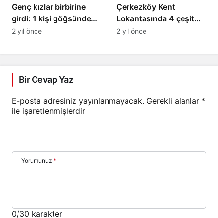
Genç kızlar birbirine
Çerkezköy Kent
girdi: 1 kişi göğsünden
Lokantasında 4 çeşit
bıçaklandı
yemek 70 TL olacak
2 yıl önce
2 yıl önce
Bir Cevap Yaz
E-posta adresiniz yayınlanmayacak.
Gerekli alanlar
*
ile işaretlenmişlerdir
Yorumunuz
*
0
/30 karakter