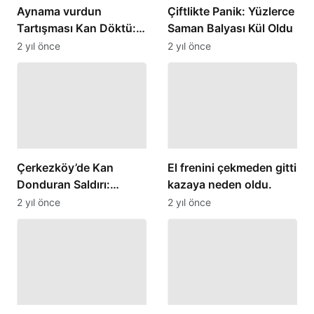
Aynama vurdun
Çiftlikte Panik: Yüzlerce
Tartışması Kan Döktü:
Saman Balyası Kül Oldu
Bıçaklı Saldırı
2 yıl önce
2 yıl önce
Çerkezköy’de Kan
El frenini çekmeden gitti
Donduran Saldırı:
kazaya neden oldu.
Restoran Sahibi
2 yıl önce
2 yıl önce
Bıçaklandı