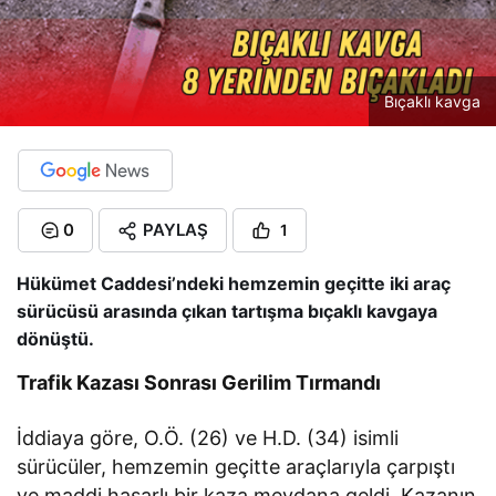
Bıçaklı kavga
0
PAYLAŞ
1
Hükümet Caddesi’ndeki hemzemin geçitte iki araç
sürücüsü arasında çıkan tartışma bıçaklı kavgaya
dönüştü.
Trafik Kazası Sonrası Gerilim Tırmandı
İddiaya göre, O.Ö. (26) ve H.D. (34) isimli
sürücüler, hemzemin geçitte araçlarıyla çarpıştı
ve maddi hasarlı bir kaza meydana geldi. Kazanın